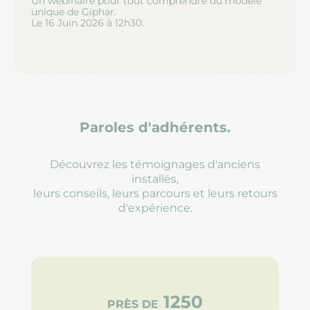
Un webinaire pour tout comprendre du modèle
Un 
unique de Giphar.
ave
Le 16 Juin 2026 à 12h30.
Paroles d'adhérents.
Découvrez les témoignages d'anciens
installés,
leurs conseils, leurs parcours et leurs retours
d'expérience.
1250
PRÈS DE