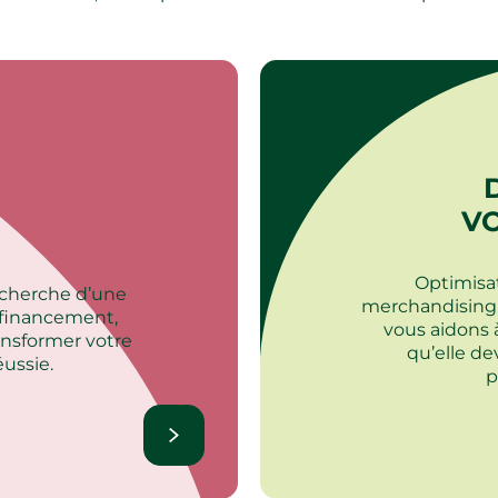
VO
Optimisat
recherche d’une
merchandising,
u financement,
vous aidons à
nsformer votre
qu’elle d
ussie. ​
p