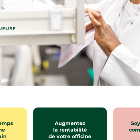
UEUSE
temps
Augmentez
Soy
ne
la rentabilité
com
ain
de votre officine