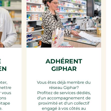
E
ADHÉRENT
EN
GIPHAR
oter,
Vous êtes déjà membre du
mettre
réseau Giphar?
r vous
Profitez de services dédiés,
ons
d'un accompagnement de
étape
proximité et d'un collectif
e.
engagé à vos côtés au