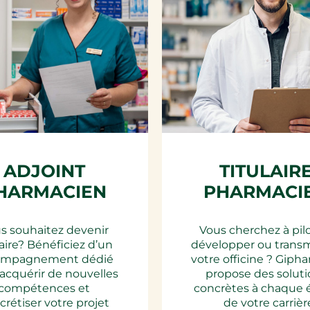
ADJOINT
TITULAIR
HARMACIEN
PHARMACI
s souhaitez devenir
Vous cherchez à pil
laire? Bénéficiez d’un
développer ou trans
ompagnement dédié
votre officine ? Gipha
acquérir de nouvelles
propose des soluti
compétences et
concrètes à chaque 
crétiser votre projet
de votre carrièr