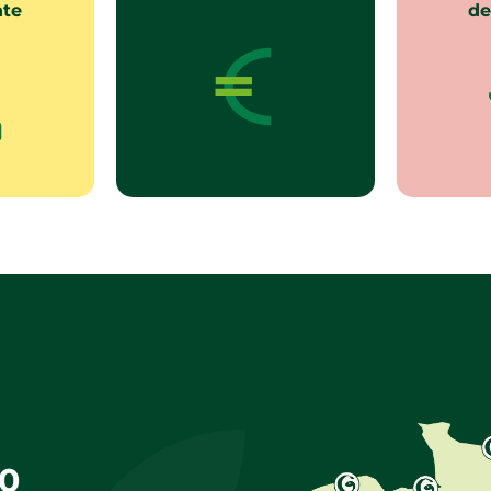
nte
de
50