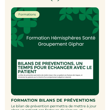
Formations
S
FORMATION BILANS DE PRÉVENTIONS
LE
Le bilan de prévention permettra de mettre à jour
Com
le
chez un patient ces facteurs de risques, et
dél