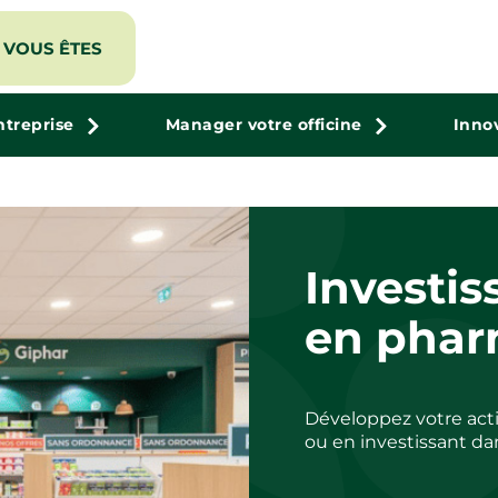
VOUS ÊTES
ntreprise
Manager votre officine
Inno
Investis
en phar
Développez votre acti
ou en investissant dan