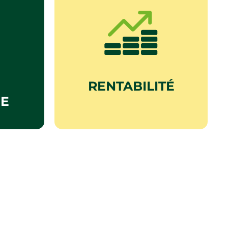
É
RENTABILITÉ
E