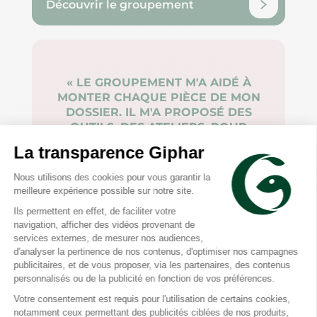
Découvrir le groupement
« LE GROUPEMENT M'A AIDÉ À
MONTER CHAQUE PIÈCE DE MON
DOSSIER. IL M'A PROPOSÉ DES
OUTILS, DES ATELIERS, POUR
POUVOIR FAIRE UN CHOIX PLUS
ÉCLAIRÉ. LE SÉMINAIRE
INSTALLATION M'A PERMIS
D'APPRÉHENDER LA
COMPTABILITÉ, LE
MANAGEMENT, INDISPENSABLES A
MA PRATIQUE AUJOURD'HUI.»
CHARLES-ANTOINE, PHARMACIE DU
PARC DE BÉCON (92)