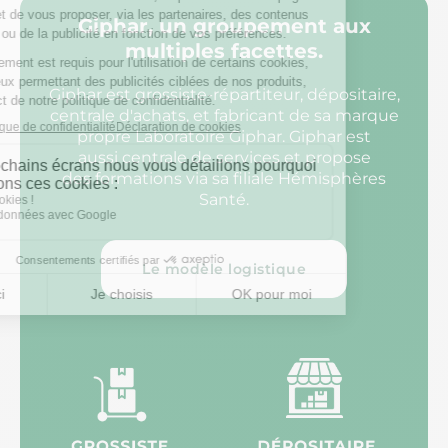
Giphar, un groupement aux
multiples facettes.
Giphar est grossiste-répartiteur, dépositaire,
centrale d'achats, et fabricant de sa marque
propre Laboratoire Giphar. Giphar est
aussi centrale de services et propose
des formations via sa filiale Hémisphères
Santé.
Le modèle logistique