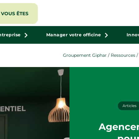
VOUS ÊTES
ntreprise
Manager votre officine
Inno
Groupement Giphar
/
Ressources
Articles
Agenceme
pour