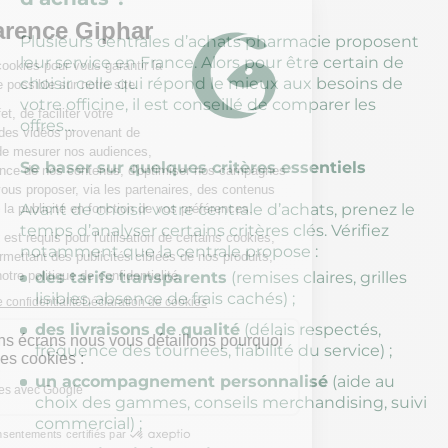
Plusieurs centrales d’achats pharmacie proposent
leur service en France. Alors pour être certain de
choisir celle qui répond le mieux aux besoins de
votre officine, il est conseillé de comparer les
offres…
Se baser sur quelques critères essentiels
Avant de choisir votre centrale d’achats, prenez le
temps d’analyser certains critères clés. Vérifiez
notamment que la centrale propose :
des tarifs transparents
(remises claires, grilles
lisibles, absence de frais cachés) ;
des livraisons de qualité
(délais respectés,
fréquence des tournées, fiabilité du service) ;
un accompagnement personnalisé
(aide au
choix des gammes, conseils merchandising, suivi
commercial) ;