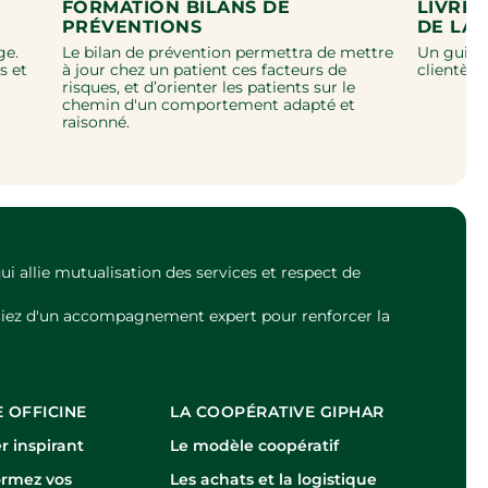
FORMATION BILANS DE
LIVRE 
PRÉVENTIONS
DE LA
ge.
Le bilan de prévention permettra de mettre
Un guide 
s et
à jour chez un patient ces facteurs de
clientèle
risques, et d’orienter les patients sur le
chemin d'un comportement adapté et
raisonné.
 allie mutualisation des services et respect de
ciez d'un accompagnement expert pour renforcer la
 OFFICINE
LA COOPÉRATIVE GIPHAR
 inspirant
Le modèle coopératif
ormez vos
Les achats et la logistique