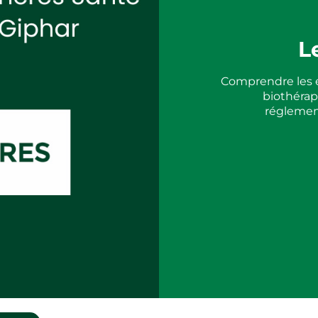
L
Comprendre les e
biothérapi
réglement