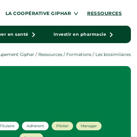
LA COOPÉRATIVE GIPHAR
RESSOURCES
ver en santé
Investir en pharmacie
upement Giphar
/
Ressources
/
Formations
/ Les biosimilaires
Titulaire
Adhérent
Piloter
Manager