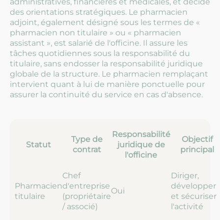
administratives, financières et médicales, et décide
des orientations stratégiques. Le pharmacien
adjoint, également désigné sous les termes de «
pharmacien non titulaire » ou « pharmacien
assistant », est salarié de l'officine. Il assure les
tâches quotidiennes sous la responsabilité du
titulaire, sans endosser la responsabilité juridique
globale de la structure. Le pharmacien remplaçant
intervient quant à lui de manière ponctuelle pour
assurer la continuité du service en cas d'absence.
Responsabilité
Type de
Objectif
Statut
juridique de
contrat
principal
l'officine
Chef
Diriger,
Pharmacien
d'entreprise
développer
Oui
titulaire
(propriétaire
et sécuriser
/ associé)
l'activité