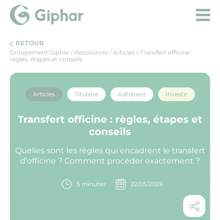
RETOUR
Groupement Giphar
/
Ressources
/
Articles
/ Transfert officine :
règles, étapes et conseils
Articles
Titulaire
Adhérent
Investir
Transfert officine : règles, étapes et
conseils
Quelles sont les règles qui encadrent le transfert
d’officine ? Comment procéder exactement ?
5 minutes
22/05/2026